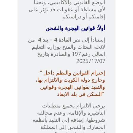
الوضع القانوني والأكاديمي، وتجنباً
لأي مساءلة أو عقوبات قد تؤثر على
إقامتكم أو دراستكم
أولاً: قوانين الهجرة والشحن
إستناداً إلى نص
المادة
4
– بند 4
من
لائحة البعثات والمنح بوزارة التعليم
العالي رقم 197 والصادرة بتاريخ
17/07/ 2025
إحترام القوانين والنظم داخل
”
وخارج دولة الكويت والالتزام بها،
والتقيد بقوانين الهجرة وقوانين
د”
السكن في بلد الايفا
يرجى الالتزام بجميع متطلبات
التأشيرة والإقامة، وعدم مخالفة
شروطها، إضافة إلى التقيد بأنظمة
الجمارك والشحن إلى المملكة