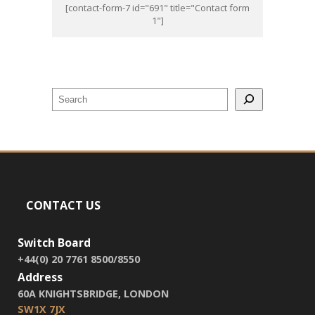
[contact-form-7 id="691" title="Contact form
1"]
CONTACT US
Switch Board
+44(0) 20 7761 8500/8550
Address
60A KNIGHTSBRIDGE, LONDON
SW1X 7JX