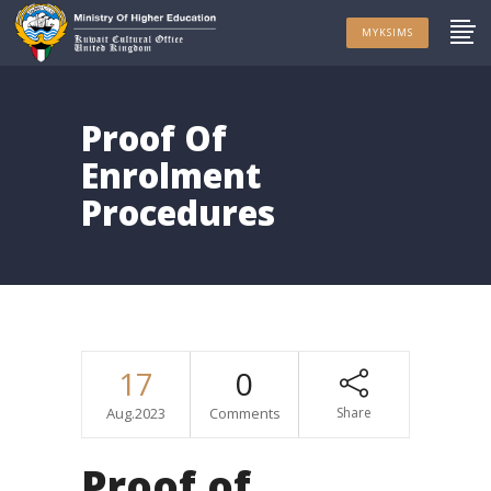
MYKSIMS
Proof Of
Enrolment
Procedures
17
0
Aug.2023
Comments
Share
Proof of