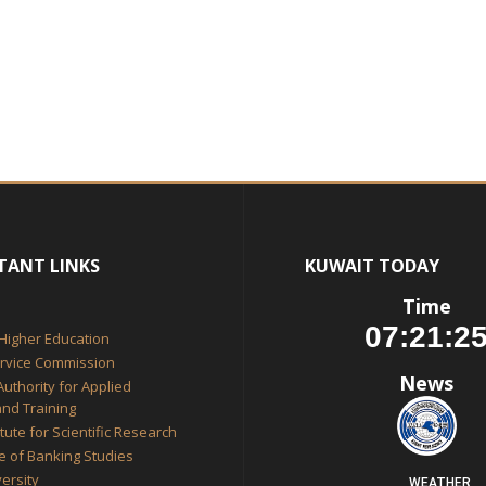
TANT LINKS
KUWAIT TODAY
Time
 Higher Education
ervice Commission
News
Authority for Applied
nd Training
itute for Scientific Research
te of Banking Studies
ersity