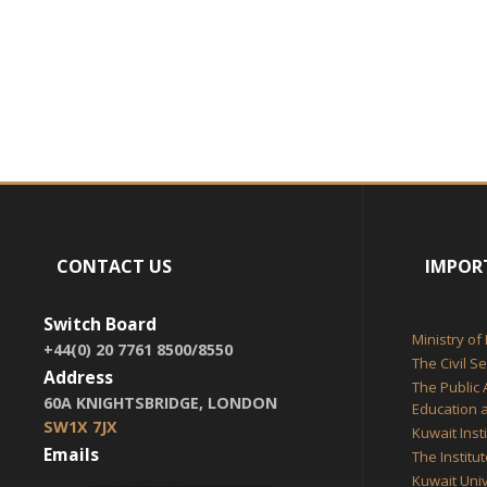
CONTACT US
IMPOR
Switch Board
Ministry of
+44(0) 20 7761 8500/8550
The Civil S
Address
The Public 
60A KNIGHTSBRIDGE, LONDON
Education a
SW1X 7JX
Kuwait Inst
Emails
The Institu
Kuwait Univ